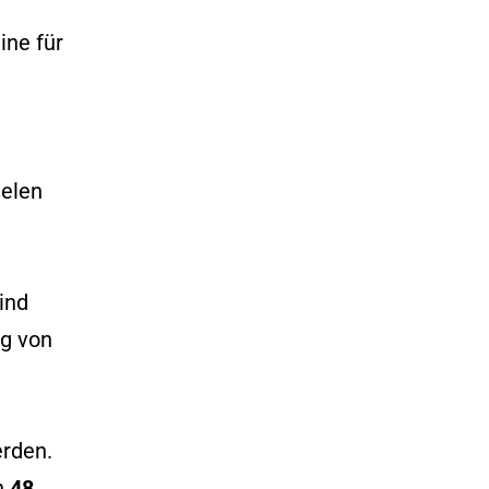
ine für
ielen
ind
ng von
erden.
n
48