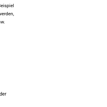
eispiel
werden,
sw.
der