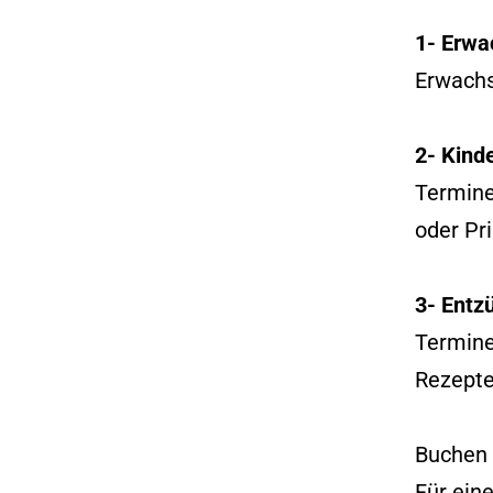
1- Erwa
Erwachs
2- Kind
Termine 
oder Pr
3- Entz
Termine
Rezepte
Buchen 
Für ein