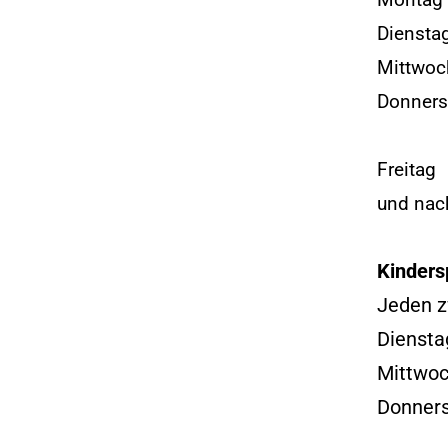
Montag
Diensta
Mittwoc
Donners
13.0
Freita
und nac
Kinders
Jeden z
Diens
Mittw
Donne
13.