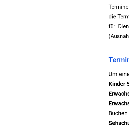
Termine 
die Ter
für Dien
(Ausnah
Termin
Um eine
Kinder 
Erwachs
Erwachs
Buchen S
Sehsch